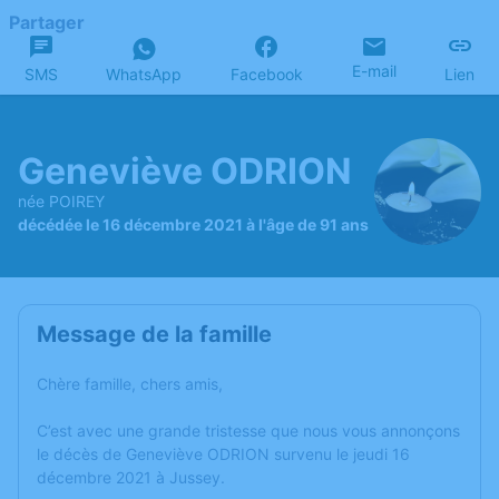
Partager
E-mail
SMS
WhatsApp
Facebook
Lien
Geneviève ODRION
née POIREY
décédée le 16 décembre 2021 à l'âge de 91 ans
Message de la famille
Chère famille, chers amis,
C’est avec une grande tristesse que nous vous annonçons
le décès de Geneviève ODRION survenu le jeudi 16
décembre 2021 à Jussey.