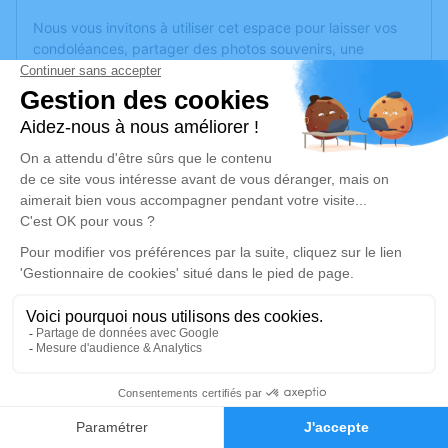
Nous vous invitons à utiliser cet espace pour laisser vos
condoléances, partager des photos souvenirs, une
anecdote ou exprimer vos pensées à travers des poèmes
ou des textes. Cet endroit est un lieu d'expression dédié à
honorer la mémoire de Geneviève BRODDES.
Je rends hommage
Cérémonie religieuse
lundi 20 novembre 2023 à 10h00
Rue Del'Église de Varogne
70240 Varogne
Je rends hommage
2
Déroulé des obsèques
Faire-part
Hommages