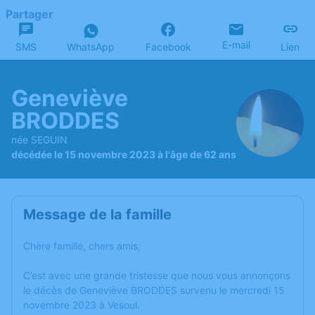
Partager
E-mail
SMS
WhatsApp
Facebook
Lien
Geneviève
BRODDES
née SEGUIN
décédée le 15 novembre 2023 à l'âge de 62 ans
Message de la famille
Chère famille, chers amis,
C’est avec une grande tristesse que nous vous annonçons
le décès de Geneviève BRODDES survenu le mercredi 15
novembre 2023 à Vesoul.