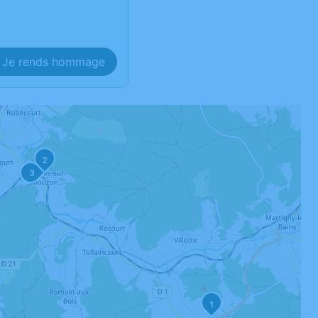
Je rends hommage
2
3
1