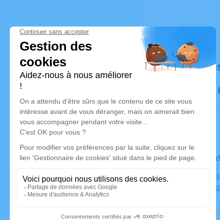
Déroulé de
Le vendred
Cimetière 
sur-Mouz