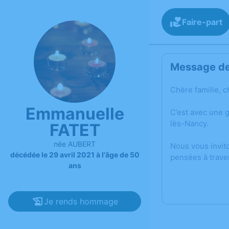
Faire-part
Message de 
Chère famille, c
Emmanuelle
C’est avec une 
lès-Nancy.
FATET
née AUBERT
Nous vous invit
décédée le 29 avril 2021 à l'âge de 50
pensées à trave
ans
Je rends hommage