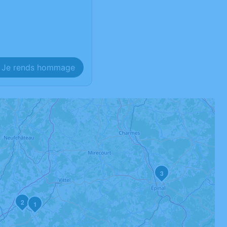
Je rends hommage
3
2
1