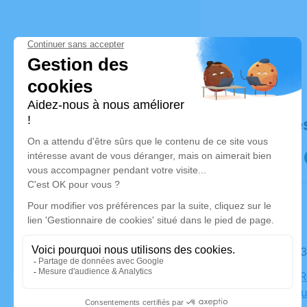
Déroulé de
Le lundi 
Église de 
Romain-Au