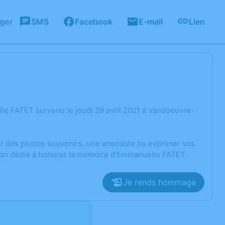
ager
SMS
Facebook
E-mail
Lien
le FATET survenu le jeudi 29 avril 2021 à Vandoeuvre-
ger des photos souvenirs, une anecdote ou exprimer vos
sion dédié à honorer la mémoire d’Emmanuelle FATET.
Je rends hommage