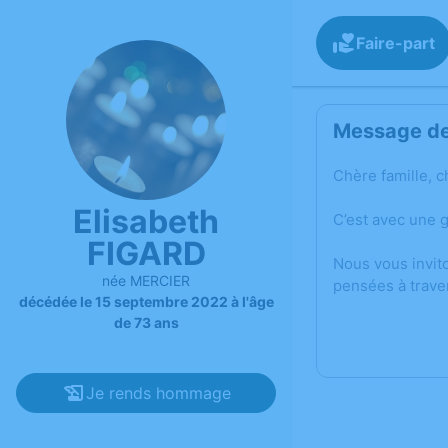
Faire-part
Message de 
Chère famille, c
Elisabeth
C’est avec une 
FIGARD
Nous vous invit
née MERCIER
pensées à trave
décédée le 15 septembre 2022 à l'âge
de 73 ans
Je rends hommage