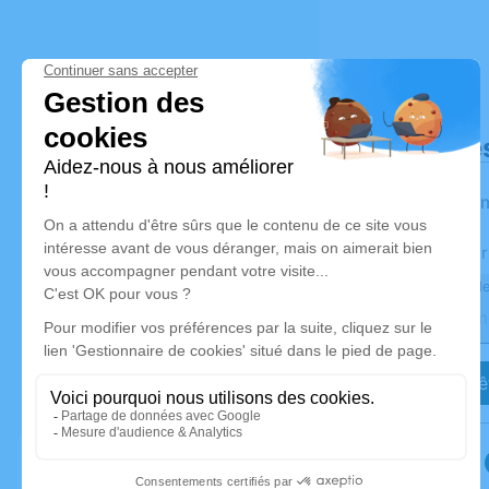
Déroulé de
Les infor
Activez une aler
Recevoir une ale
Je veux êt