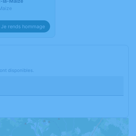
t-la-Maize
Maize
Je rends hommage
ont disponibles.