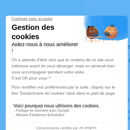
Déroulé de
Le lundi 0
Crématoriu
25720 Ava