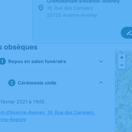
Crématorium d'Avanne-Aveney
16, Rue des Cerisiers
25720 Avanne-Aveney
s obsèques
+
Repos en salon funéraire
−
Cérémonie civile
1 février 2021 à 11h15
m d'Avanne-Aveney, 16, Rue des Cerisiers,
nne-Aveney