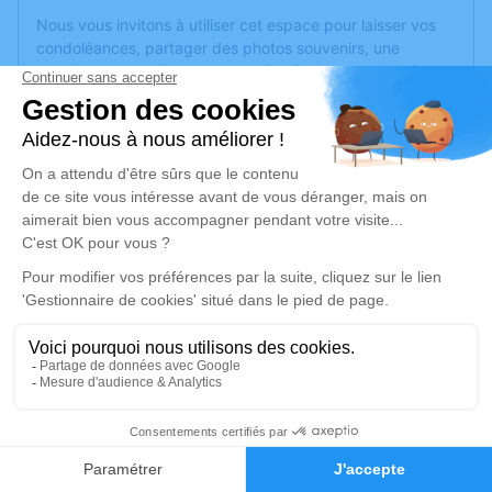
Nous vous invitons à utiliser cet espace pour laisser vos
condoléances, partager des photos souvenirs, une
anecdote ou exprimer vos pensées à travers des poèmes
ou des textes. Cet endroit est un lieu d'expression dédié à
honorer la mémoire de Didier ROBERT.
Je rends hommage
Cérémonie civile
lundi 29 avril 2024 à 16h00
Crématorium de Nogent
Espace Lavoisier 4 rue Marie Curie 52800
NOGENT
52800 Nogent
4
Je rends hommage
Faire-part
Hommages