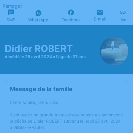
Partager
E-mail
SMS
WhatsApp
Facebook
Lien
Didier ROBERT
décédé le 25 avril 2024 à l'âge de 37 ans
Message de la famille
Chère famille, chers amis,
C’est avec une grande tristesse que nous vous annonçons
le décès de Didier ROBERT survenu le jeudi 25 avril 2024
à Villars-le-Pautel.