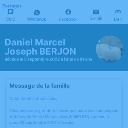
Partager
E-mail
SMS
WhatsApp
Facebook
Lien
Daniel Marcel
Joseph BERJON
décédé le 5 septembre 2022 à l'âge de 81 ans
Message de la famille
Chère famille, chers amis,
C’est avec une grande tristesse que nous vous annonçons
le décès de Daniel Marcel Joseph BERJON survenu le
lundi 05 septembre 2022 à Vesoul.