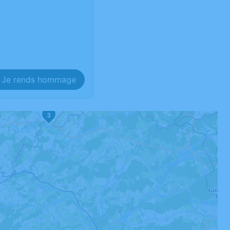
Je rends hommage
3