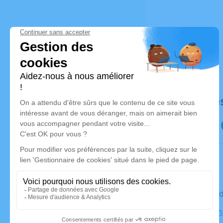
Déroulé de
Le mercre
Église Sai