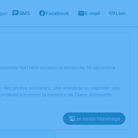
ager
SMS
Facebook
E-mail
Lien
 Antoinette NATHER survenu le dimanche 05 décembre
ger des photos souvenirs, une anecdote ou exprimer vos
ion dédié à honorer la mémoire de Claire Antoinette
Je rends hommage