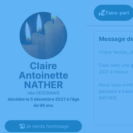
Faire-part
Message de 
Chère famille, c
Claire
C’est avec une 
2021 à Vesoul.
Antoinette
NATHER
Nous vous invit
pensées à trave
née DESCRAINS
NATHER.
décédée le 5 décembre 2021 à l'âge
de 96 ans
Je rends hommage