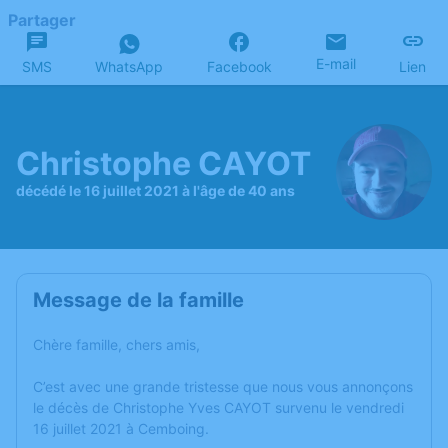
Partager
E-mail
SMS
WhatsApp
Facebook
Lien
Christophe CAYOT
décédé le 16 juillet 2021 à l'âge de 40 ans
Message de la famille
Chère famille, chers amis,
C’est avec une grande tristesse que nous vous annonçons
le décès de Christophe Yves CAYOT survenu le vendredi
16 juillet 2021 à Cemboing.