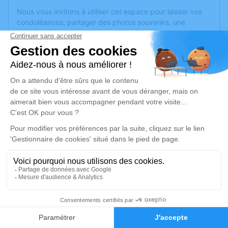
Nous vous invitons à utiliser cet espace pour laisser vos
condoléances, partager des photos souvenirs, une
anecdote ou exprimer vos pensées à travers des poèmes
ou des textes. Cet endroit est un lieu d'expression dédié à
honorer la mémoire de Christian FIEUTELOT.
Je rends hommage
Crémation
mercredi 18 janvier 2023 à 12h00
Crématorium de Nancy de Vandœuvre-lès-
Nancy
12 Avenue Paul Doumer
54500 Vandœuvre-lès-Nancy
1
Je rends hommage
Faire-part
Hommages