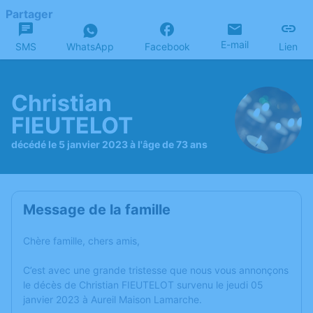
Partager
E-mail
SMS
WhatsApp
Facebook
Lien
Christian
FIEUTELOT
décédé le 5 janvier 2023 à l'âge de 73 ans
Message de la famille
Chère famille, chers amis,
C’est avec une grande tristesse que nous vous annonçons
le décès de Christian FIEUTELOT survenu le jeudi 05
janvier 2023 à Aureil Maison Lamarche.