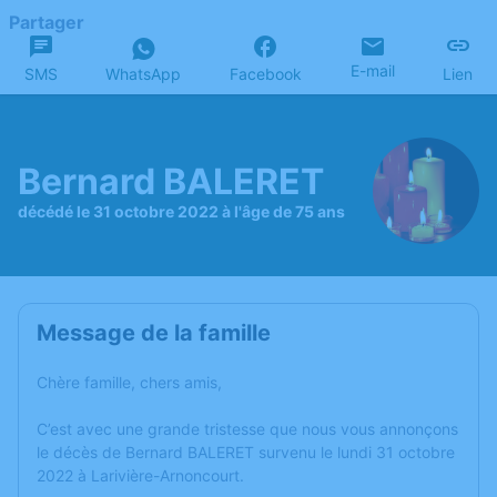
Partager
E-mail
SMS
WhatsApp
Facebook
Lien
Bernard BALERET
décédé le 31 octobre 2022 à l'âge de 75 ans
Message de la famille
Chère famille, chers amis,
C’est avec une grande tristesse que nous vous annonçons
le décès de Bernard BALERET survenu le lundi 31 octobre
2022 à Larivière-Arnoncourt.