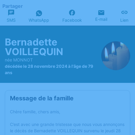
Partager
E-mail
SMS
WhatsApp
Facebook
Lien
Bernadette
VOILLEQUIN
née MONNOT
décédée le 28 novembre 2024 à l'âge de 79
ans
Message de la famille
Chère famille, chers amis,
C’est avec une grande tristesse que nous vous annonçons
le décès de Bernadette VOILLEQUIN survenu le jeudi 28