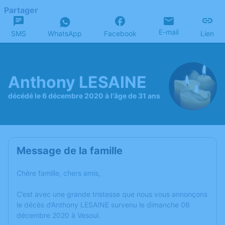
Partager
E-mail
SMS
WhatsApp
Facebook
Lien
Anthony LESAINE
décédé le 6 décembre 2020 à l'âge de 31 ans
Message de la famille
Chère famille, chers amis,
C’est avec une grande tristesse que nous vous annonçons
le décès d’Anthony LESAINE survenu le dimanche 06
décembre 2020 à Vesoul.