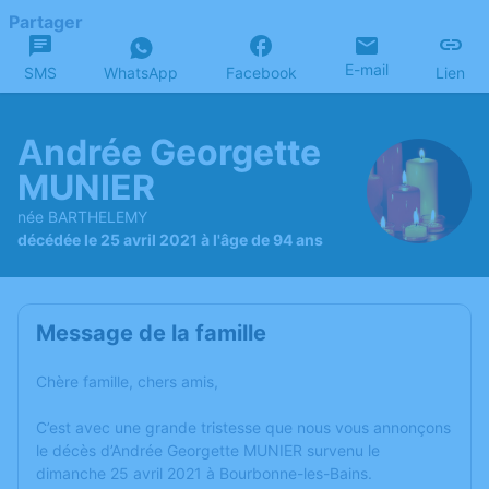
Partager
E-mail
SMS
WhatsApp
Facebook
Lien
Andrée Georgette
MUNIER
née BARTHELEMY
décédée le 25 avril 2021 à l'âge de 94 ans
Message de la famille
Chère famille, chers amis,
C’est avec une grande tristesse que nous vous annonçons
le décès d’Andrée Georgette MUNIER survenu le
dimanche 25 avril 2021 à Bourbonne-les-Bains.