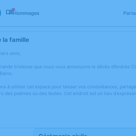
Hommages
Part
0
la famille
hers amis,
grande tristesse que nous vous annonçons le décès d’Andrée C
Bains.
ons à utiliser cet espace pour laisser vos condoléances, parta
rs des poèmes ou des textes. Cet endroit est un lieu d'express