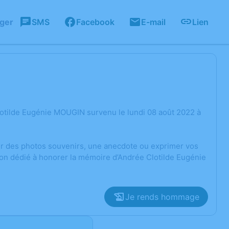
ager
SMS
Facebook
E-mail
Lien
lotilde Eugénie MOUGIN survenu le lundi 08 août 2022 à
ger des photos souvenirs, une anecdote ou exprimer vos
ion dédié à honorer la mémoire d’Andrée Clotilde Eugénie
Je rends hommage