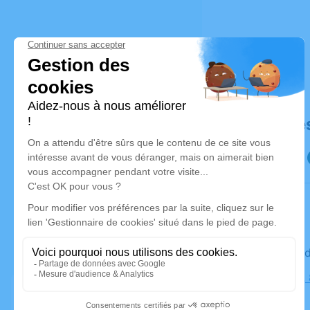
Déroulé de
Le mercre
Cimetière,