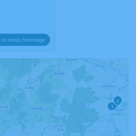
Je rends hommage
2
3