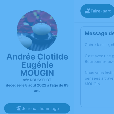
Faire-part
Message de 
Chère famille, c
Andrée Clotilde
C’est avec une 
Bourbonne-les-
Eugénie
MOUGIN
Nous vous invit
pensées à trave
née ROUSSELOT
MOUGIN.
décédée le 8 août 2022 à l'âge de 89
ans
Je rends hommage