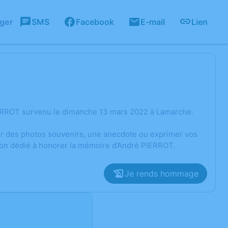
ager
SMS
Facebook
E-mail
Lien
IERROT survenu le dimanche 13 mars 2022 à Lamarche.
ger des photos souvenirs, une anecdote ou exprimer vos
sion dédié à honorer la mémoire d’André PIERROT.
Je rends hommage