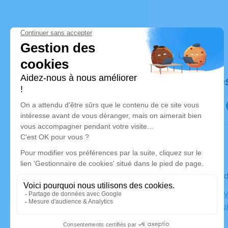
Déroulé de
Le mercre
Église de 
Morizécou