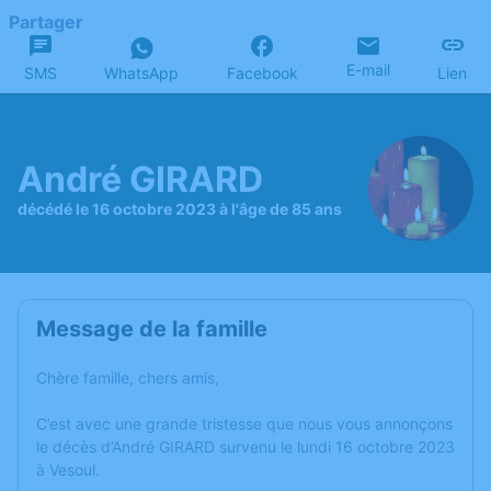
Partager
E-mail
SMS
WhatsApp
Facebook
Lien
André GIRARD
décédé le 16 octobre 2023 à l'âge de 85 ans
Message de la famille
Chère famille, chers amis,
C’est avec une grande tristesse que nous vous annonçons
le décès d’André GIRARD survenu le lundi 16 octobre 2023
à Vesoul.